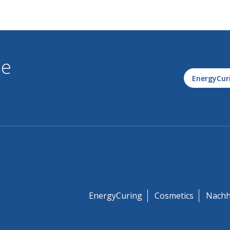
le
EnergyCur
EnergyCuring
Cosmetics
Nachh