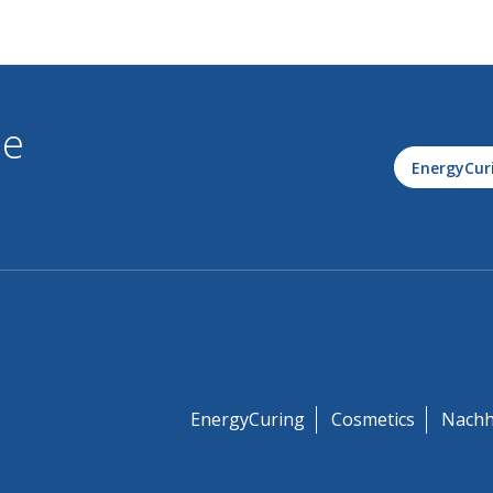
le
EnergyCur
EnergyCuring
Cosmetics
Nachh