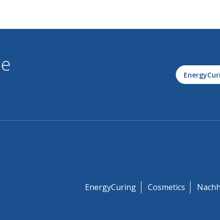
le
EnergyCur
EnergyCuring
Cosmetics
Nachh