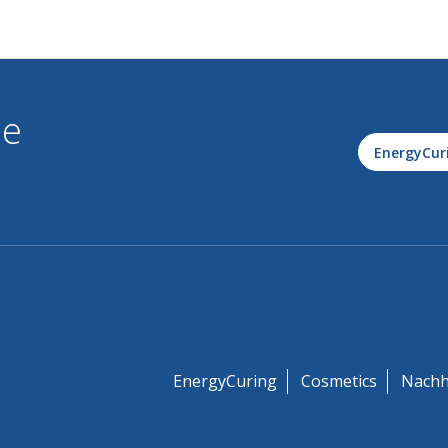
le
EnergyCur
EnergyCuring
Cosmetics
Nachh