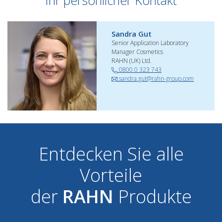
Ihr persönlicher Kontakt
Sandra Gut
Senior Application Laboratory
Manager Cosmetics
RAHN (UK) Ltd.
0800 0 323 743
sandra.gut@rahn-group.com
Entdecken Sie alle
Vorteile
der
RAHN
Produkte