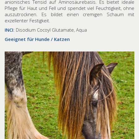
anionisches Tensid auf Aminosäurebasis. Es bietet ideale
Pflege für Haut und Fell und spendet viel Feuchtigkeit, ohne
auszutrocknen. Es bildet einen cremigen Schaum mit
exzellenter Festigkeit.
INCI
: Disodium Cocoyl Glutamate, Aqua
Geeignet für Hunde / Katzen