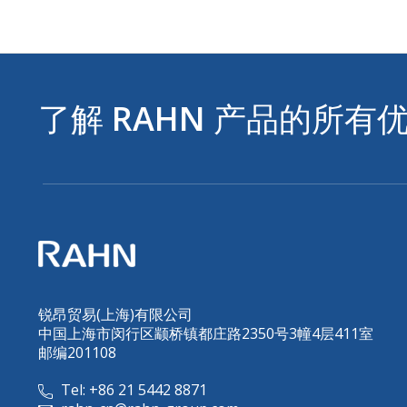
了解
RAHN
产品的所有
锐昂贸易(上海)有限公司
中国上海市闵行区颛桥镇都庄路2350号3幢4层411室
邮编201108
Tel: +86 21 5442 8871