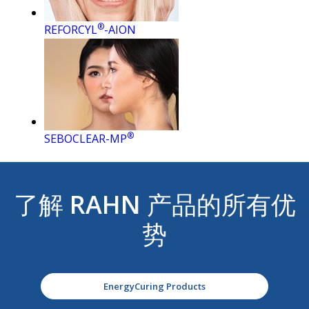
®
REFORCYL
-AION
®
SEBOCLEAR-MP
了解
RAHN
产品的所有优
势
EnergyCuring Products