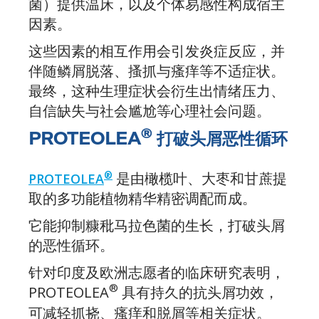
菌）提供温床，以及个体易感性构成宿主
因素。
这些因素的相互作用会引发炎症反应，并
伴随鳞屑脱落、搔抓与瘙痒等不适症状。
最终，这种生理症状会衍生出情绪压力、
自信缺失与社会尴尬等心理社会问题。
®
PROTEOLEA
打破头屑恶性循环
是由橄榄叶、大枣和甘蔗提
®
PROTEOLEA
取的多功能植物精华精密调配而成。
它能抑制糠秕马拉色菌的生长，打破头屑
的恶性循环。
针对印度及欧洲志愿者的临床研究表明，
®
PROTEOLEA
具有持久的抗头屑功效，
可减轻抓挠、瘙痒和脱屑等相关症状。