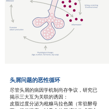
头屑问题的恶性循环
尽管头屑的病因学机制尚存争议，研究已
揭示三大互为关联的诱因：
皮脂过度分泌为秕糠马拉色菌（常驻酵母