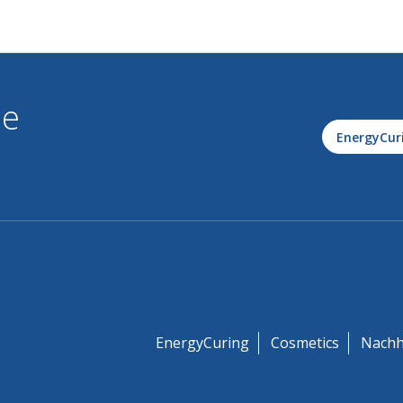
le
EnergyCur
EnergyCuring
Cosmetics
Nachh