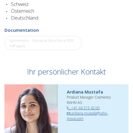
Schweiz
Österreich
Deutschland
Documentation
Ajinomoto - General brochure
PDF,
14Pages
Ihr persönlicher Kontakt
Ardiana Mustafa
Product Manager Cosmetics
RAHN AG
+41 44 315 42 00
ardiana.mustafa@rahn-
group.com