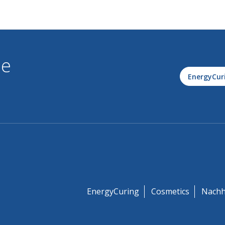
le
EnergyCur
EnergyCuring
Cosmetics
Nachh