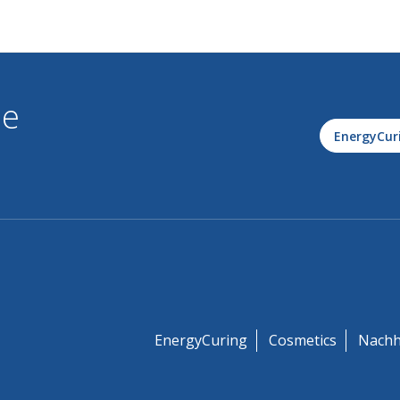
le
EnergyCur
EnergyCuring
Cosmetics
Nachh