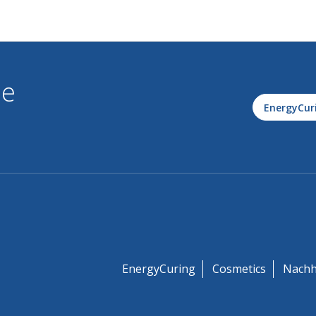
le
EnergyCur
EnergyCuring
Cosmetics
Nachh