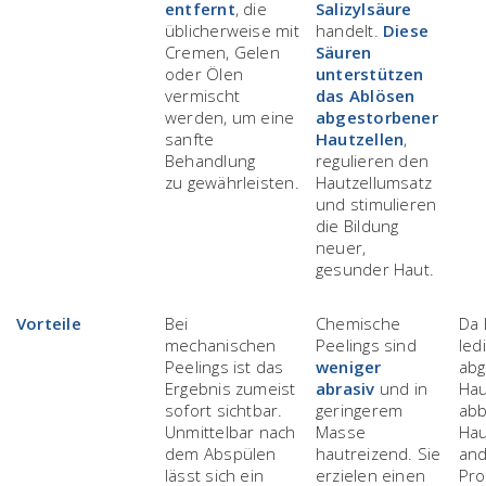
entfernt
, die
Salizylsäure
üblicherweise mit
handelt.
Diese
Cremen, Gelen
Säuren
oder Ölen
unterstützen
vermischt
das Ablösen
werden, um eine
abgestorbener
sanfte
Hautzellen
,
Behandlung
regulieren den
zu gewährleisten.
Hautzellumsatz
und stimulieren
die Bildung
neuer,
gesunder Haut.
Vorteile
Bei
Chemische
Da
mechanischen
Peelings sind
ledi
Peelings ist das
weniger
abg
Ergebnis zumeist
abrasiv
und in
Hau
sofort sichtbar.
geringerem
abb
Unmittelbar nach
Masse
Ha
dem Abspülen
hautreizend. Sie
an
lässt sich ein
erzielen einen
Pro