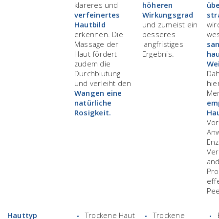
klareres und
höheren
übe
verfeinertes
Wirkungsgrad
str
Hautbild
und zumeist ein
wir
erkennen. Die
besseres
wes
Massage der
langfristiges
san
Haut fördert
Ergebnis.
hau
zudem die
Wei
Durchblutung
Dah
und verleiht den
hie
Wangen eine
Men
natürliche
emp
Rosigkeit.
Ha
Vor
An
Enz
Ver
an
Pro
eff
Pee
Hauttyp
Trockene Haut
Trockene