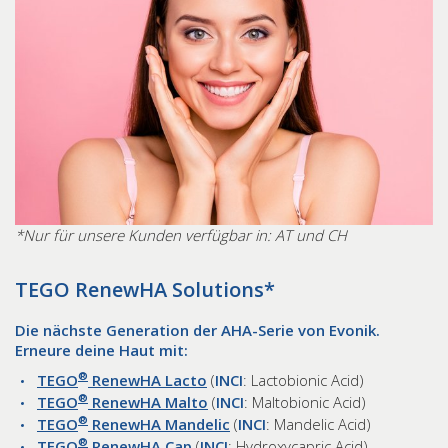
*Nur für unsere Kunden verfügbar in: AT und CH
TEGO RenewHA Solutions*
Die nächste Generation der AHA-Serie von Evonik.
Erneure deine Haut mit:
®
TEGO
RenewHA Lacto
(
INCI
: Lactobionic Acid)
®
TEGO
RenewHA Malto
(
INCI
: Maltobionic Acid)
®
TEGO
RenewHA Mandelic
(
INCI
: Mandelic Acid)
®
TEGO
RenewHA Cap
(
INCI
: Hydroxycapric Acid)