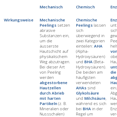
Mechanisch
Chemisch
En
Wirkungsweise
Mechanische
Chemische
En
Peelings
setzen
Peelings
lassen
unt
abrasive
sich
sic
Substanzen ein,
überwiegend in
gew
um die
zwei Kategorien
Pee
äusserste
einteilen:
AHA
hel
Hautschicht auf
(Alpha-
von
physikalischem
Hydroxysäuren)
ob
Weg abzutragen.
und
BHA
(Beta-
Hau
Bei dieser Art
Hydroxysäuren).
unt
von Peeling
Die beiden am
die
werden
häufigsten
ab
abgestorbene
verwendeten
Hau
Hautzellen
AHAs
sind
ein
durch Abrieb
Glykolsäure
Ab
mit harten
und
Milchsäure
,
Hau
Partikeln
(z. B.
während es sich
wer
Mineralien oder
bei
BHA
in der
Enz
Nussschalen)
Regel um
ver