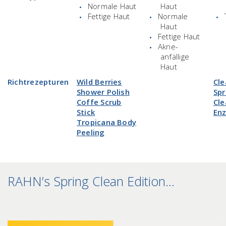
Normale Haut
Haut
Fettige Haut
Normale
Haut
Fettige Haut
Akne-
anfällige
Haut
Richtrezepturen
Wild Berries
Cle
Shower Polish
Spr
Coffe Scrub
Cle
Stick
En
Tropicana Body
Peeling
RAHN’s Spring Clean Edition…