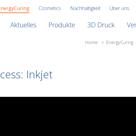
EnergyCuring
Cosmetics
Nachhaltigkeit
Über uns
Aktuelles
Produkte
3D Druck
Ve
Home
>
EnergyCuring
cess: Inkjet