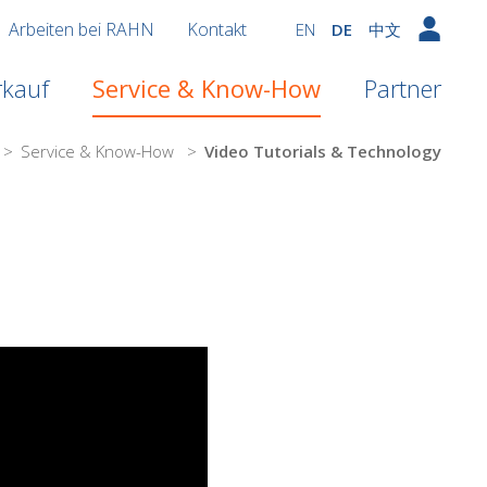
Arbeiten bei RAHN
Kontakt
EN
DE
中文
rkauf
Service & Know-How
Partner
>
Service & Know-How
>
Video Tutorials & Technology