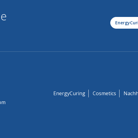
le
EnergyCur
EnergyCuring
Cosmetics
Nachh
om