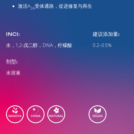
激活A
受体通路，促进修复与再生
2A
INCI:
建议添加量:
水，1,2-戊二醇，DNA，柠檬酸
0.2–0.5%
剂型:
水溶液