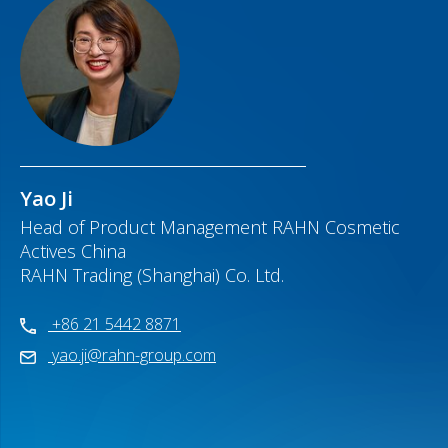
Yao Ji
Head of Product Management RAHN Cosmetic
Actives China
RAHN Trading (Shanghai) Co. Ltd.
+86 21 5442 8871
yao.ji@rahn-group.com